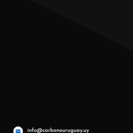
info@carbonouruguay.uy
